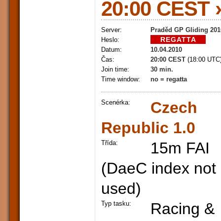
20:00 CEST ›
Server:
Praděd GP Gliding 201
Heslo:
Datum:
10.04.2010
Čas:
20:00 CEST
(18:00 UTC
Join time:
30 min.
Time window:
no = regatta
Scenérka:
Czech
Republic 1.0
Třída:
15m FAI
(DaeC index not
used)
Typ tasku:
Racing &