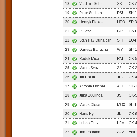
18
Vladimir Sohr
XX
OK-
19
Peter Suchan
PSU
SK-
20
Henryk Piekos
HPO
SP-
21
P Geza
GP9
HA-
22
Stanislav Dunajcan
SFI
EU-
23
Dariusz Banucha
WY
SP-
24
Radek Mica
RM
OK-
25
Marek Svozil
22
OK-
26
Jiri Holub
JHO
OK-
27
Antonin Fischer
AFI
OK-
28
Jirka 100linda
JS
OK-
29
Marek Olejar
MO3
SL-1
30
Hans Nyc
JN
OK-
31
Lubos Faitz
LFM
OK-
32
Jan Podolan
A22
AND