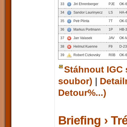
33
Jiri Ehrenberger
PJE
OK-
34
Sandor Laurinyecz
LS
HA-
35
Petr Plinta
7T
OK-
36
Markus Portmann
1P
HB-
37
Jan Valasek
JAV
OK-
38
Helmut Kuenne
F9
D-2
39
Robert Cizkovsky
R0B
OK-
Stáhnout IGC 
soubor)
|
Detail
Detour%...)
Briefing › Tr