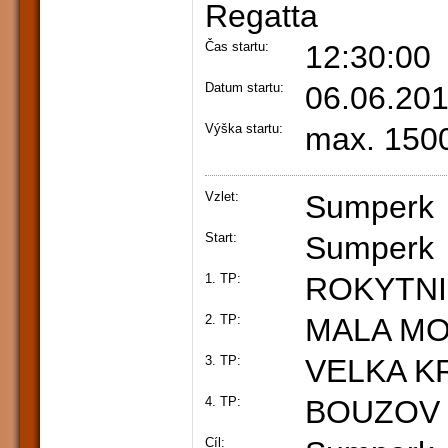
Regatta
Čas startu:
12:30:00
Datum startu:
06.06.20
Výška startu:
max. 150
Vzlet:
Sumperk
Start:
Sumperk
1. TP:
ROKYTNI
2. TP:
MALA M
3. TP:
VELKA K
4. TP:
BOUZOV
Cíl: