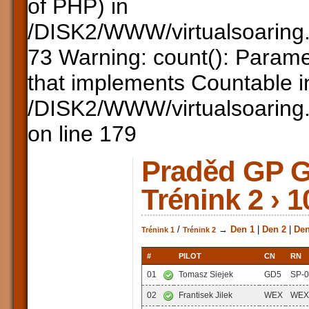
of PHP) in
/DISK2/WWW/virtualsoaring.
73 Warning: count(): Parame
that implements Countable i
/DISK2/WWW/virtualsoaring.
on line 179
Praděd GP Gl
Trénink 2 › 1
/
→
Den 1
|
Den 2
|
Den
Trénink 1
Trénink 2
#
PILOT
CN
RN
01
Tomasz Siejek
GD5
SP-
02
Frantisek Jilek
WEX
WEX