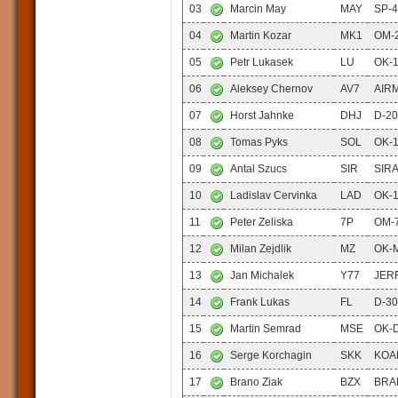
03
Marcin May
MAY
SP-
04
Martin Kozar
MK1
OM-
05
Petr Lukasek
LU
OK-
06
Aleksey Chernov
AV7
AIR
07
Horst Jahnke
DHJ
D-2
08
Tomas Pyks
SOL
OK-
09
Antal Szucs
SIR
SIR
10
Ladislav Cervinka
LAD
OK-
11
Peter Zeliska
7P
OM-
12
Milan Zejdlik
MZ
OK-
13
Jan Michalek
Y77
JER
14
Frank Lukas
FL
D-3
15
Martin Semrad
MSE
OK-
16
Serge Korchagin
SKK
KOA
17
Brano Ziak
BZX
BRA