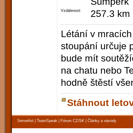
Sumperk
Vzdálenost:
257.3 km
Létání v mracích
stoupání určuje 
bude mít soutěží
na chatu nebo T
hodně štěstí vše
Stáhnout leto
Serverlist
|
TeamSpeak
|
Fórum CZ/SK
|
Články a návody