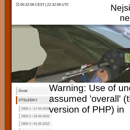
00:32:08 CEST | 22:32:08 UTC
Nejsi
n
Warning: Use of und
Úvod
assumed 'overall' (t
VÝSLEDKY
version of PHP) in
DEN 1 › 17.04.2010
DEN 2 › 24.04.2010
DEN 3 › 01.05.2010