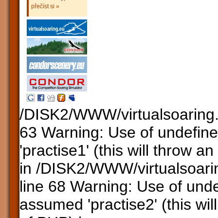
přečíst si »
/DISK2/WWW/virtualsoaring.
63 Warning: Use of undefine
'practise1' (this will throw a
in /DISK2/WWW/virtualsoari
line 68 Warning: Use of unde
assumed 'practise2' (this wil