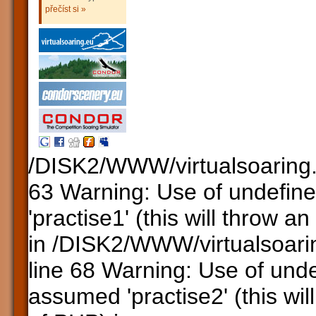
přečíst si »
/DISK2/WWW/virtualsoaring.
63 Warning: Use of undefine
'practise1' (this will throw a
in /DISK2/WWW/virtualsoari
line 68 Warning: Use of unde
assumed 'practise2' (this wil