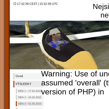
17:32:39 CEST | 15:32:39 UTC
Nejsi
n
Warning: Use of und
Úvod
assumed 'overall' (t
VÝSLEDKY
version of PHP) in
DEN 1 › 17.04.2010
DEN 2 › 24.04.2010
DEN 3 › 01.05.2010