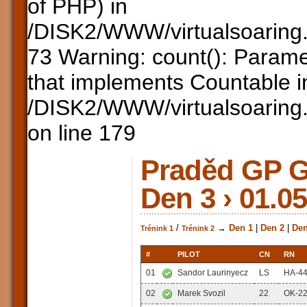
of PHP) in
/DISK2/WWW/virtualsoaring.
73 Warning: count(): Parame
that implements Countable i
/DISK2/WWW/virtualsoaring.
on line 179
Praděd GP Gl
Den 3 › 01.0
/
→
Den 1
|
Den 2
|
Den
Trénink 1
Trénink 2
#
PILOT
CN
RN
01
Sandor Laurinyecz
LS
HA-4
02
Marek Svozil
22
OK-2