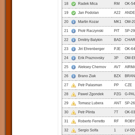
18
Radek Mica
RM
OK-5
19
Jan Podolan
A22
ANDE
20
Martin Kozar
MK1
OM-2
21
Piotr Raczynski
PIT
SP-2
22
Dmitriy Balykin
BAD
CHA
23
Jiri Ehrenberger
PJE
OK-6
24
Erik Praznovsky
3P
OM-E
25
Aleksey Chernov
AV7
AIRM
26
Brano Ziak
BZX
BRA
27
Petr Palasman
PP
CZE
28
Pawel Zgondek
PZG
G-PA
29
Tomasz Lubera
ANT
SP-2
30
Petr Plinta
7T
OK-0
31
Roberto Ferretto
RF
ROBY
32
Sergio Solfa
1
LV-S