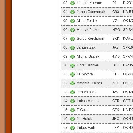
03
Helmut Kuenne
F9
D-23
04
Janos Cservenak
G83
HA-5
05
Milan Zejdlik
MZ
OK-M
06
Henryk Piekos
HPO
SP-3
07
Serge Korchagin
SKK
KOAL
08
Janusz Zak
JAZ
SP-1
09
Michal Szalek
4MS
SP-7
10
Horst Jahnke
DHJ
D-20
11
Fil Sykora
FIL
OK-3
12
Antonin Fischer
AFI
OK-1
13
Jan Valasek
JAV
OK-M
14
Lukas Minarik
GTR
GOTH
15
P Geza
GP9
HA-P
16
Jiri Holub
JHO
OK-4
17
Lubos Faitz
LFM
OK-4