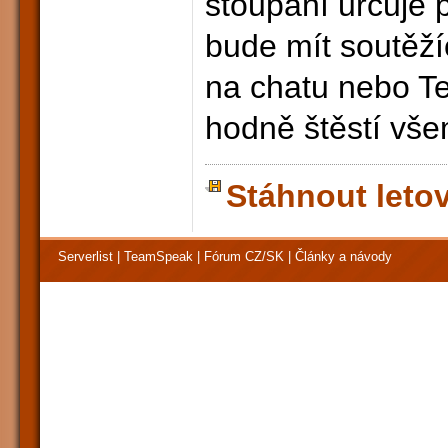
stoupání určuje 
bude mít soutěží
na chatu nebo T
hodně štěstí vše
Stáhnout leto
Serverlist
|
TeamSpeak
|
Fórum CZ/SK
|
Články a návody