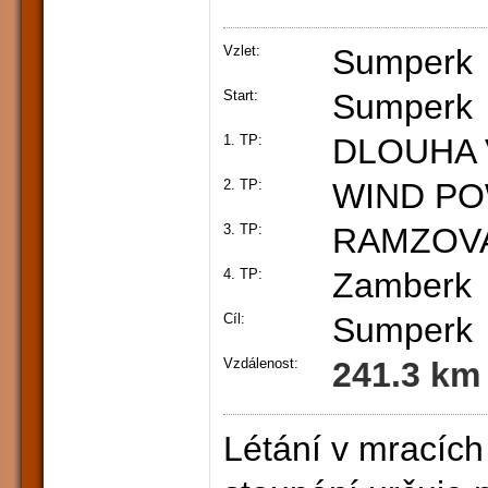
Vzlet:
Sumperk
Start:
Sumperk
1. TP:
DLOUHA 
2. TP:
WIND PO
3. TP:
RAMZOV
4. TP:
Zamberk
Cíl:
Sumperk
Vzdálenost:
241.3 km
Létání v mracích