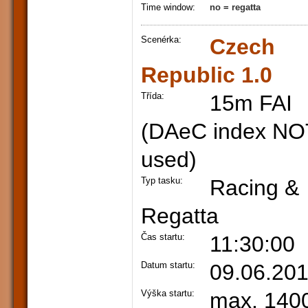
Time window:
no = regatta
Scenérka:
Czech
Republic 1.0
Třída:
15m FAI
(DAeC index NO
used)
Typ tasku:
Racing &
Regatta
Čas startu:
11:30:00
Datum startu:
09.06.20
Výška startu:
max. 140